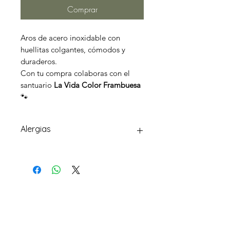
Comprar
Aros de acero inoxidable con
huellitas colgantes, cómodos y
duraderos.
Con tu compra colaboras con el
santuario
La Vida Color Frambuesa
🐾
Alergias
Los cierres, cadenas, charms o
adornos son de diferentes metales
como acero inoxidable, aluminio,
cobre, latón, zinc...
CONTACTO