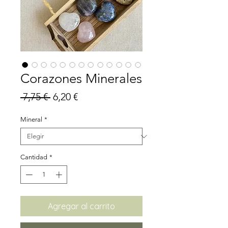
Corazones Minerales
Precio
Precio
 7,75 € 
6,20 €
de
Mineral
*
oferta
Cantidad
*
Agregar al carrito