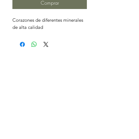
Comprar
Corazones de diferentes minerales
de alta calidad
CONTACTO
Madrid
EMAIL:
lacienciadelalma.ps@gmail.com
TLF:
+34 625 66 22 23
REDES SOCIALES