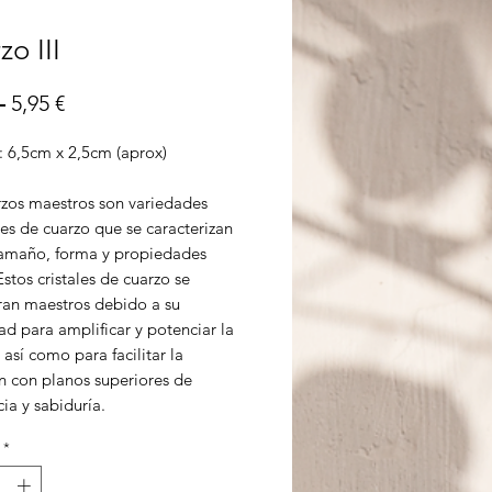
zo III
Precio
Precio
 
5,95 €
de
 6,5cm x 2,5cm (aprox)
oferta
rzos maestros son variedades
es de cuarzo que se caracterizan
tamaño, forma y propiedades
Estos cristales de cuarzo se
ran maestros debido a su
d para amplificar y potenciar la
 así como para facilitar la
n con planos superiores de
ia y sabiduría.
*