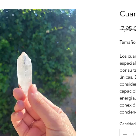
Cuar
 7,95 €
Tamaño:
Los cua
especial
por su 
únicas. 
conside
capacida
energía,
conexió
concienc
Cantidad