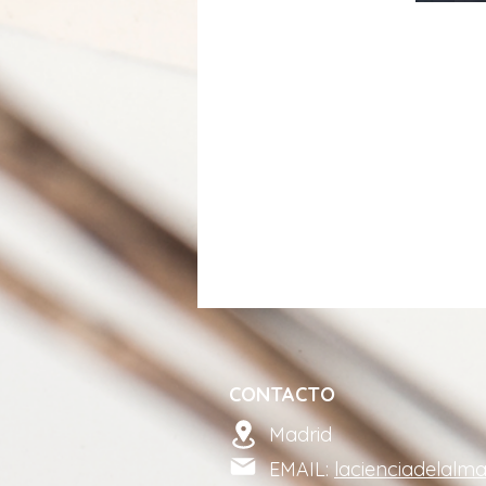
CONTACTO
Madrid
EMAIL:
lacienciadelalm