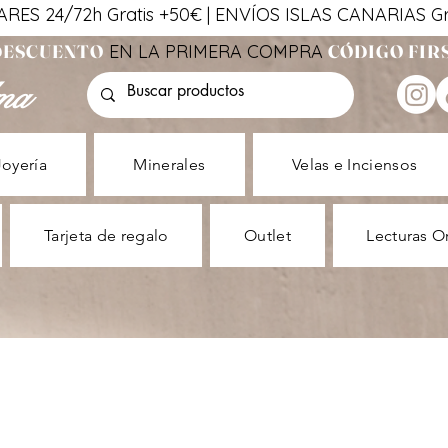
ES 24/72h Gratis +50€ | ENVÍOS ISLAS CANARIAS Gra
 DESCUENTO
EN LA PRIMERA COMPRA
CÓDIGO FIR
ma
Joyería
Minerales
Velas e Inciensos
Tarjeta de regalo
Outlet
Lecturas O