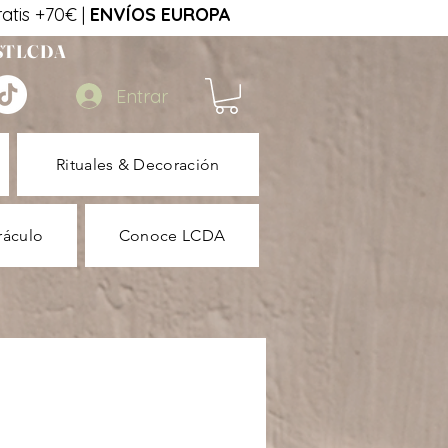
tis +70€ |
ENVÍOS EUROPA
STLCDA
Entrar
Rituales & Decoración
ráculo
Conoce LCDA