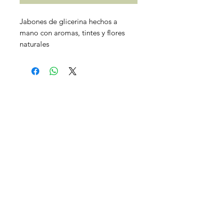
Jabones de glicerina hechos a
mano con aromas, tintes y flores
naturales
CONTACTO
Madrid
EMAIL:
lacienciadelalma.ps@gmail.com
TLF:
+34 625 66 22 23
REDES SOCIALES