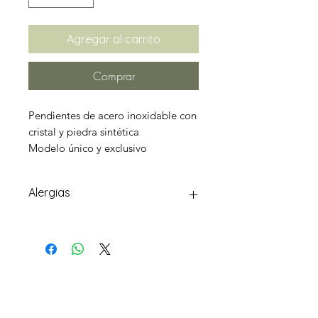
Agregar al carrito
Comprar
Pendientes de acero inoxidable con
cristal y piedra sintética
Modelo único y exclusivo
Alergias
Los cierres, cadenas, charms o
adornos son de acero inoxidable
y/o zinc
Pedido mínimo 10€
CONTACTO