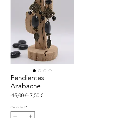
Pendientes
Azabache
Precio
Precio
 15,00 € 
7,50 €
de
Cantidad
*
oferta