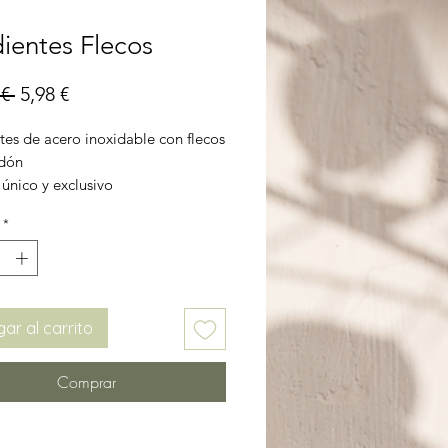
ientes Flecos
Precio
Precio
€ 
5,98 €
de
tes de acero inoxidable con flecos
oferta
dón
único y exclusivo
*
ar al carrito
Comprar