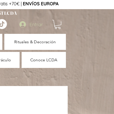
tis +70€ |
ENVÍOS EUROPA
STLCDA
Entrar
Rituales & Decoración
ráculo
Conoce LCDA