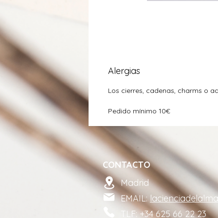
Alergias
Los cierres, cadenas, charms o a
Pedido mínimo 10€
CONTACTO
Madrid
EMAIL:
lacienciadelalm
TLF: +34 625 66 22 23