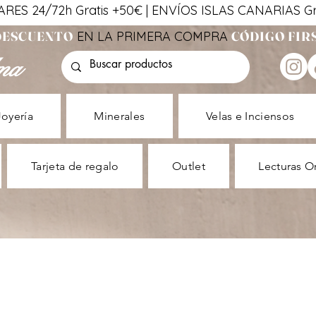
ES 24/72h Gratis +50€ | ENVÍOS ISLAS CANARIAS Gra
 DESCUENTO
EN LA PRIMERA COMPRA
CÓDIGO FIR
ma
Joyería
Minerales
Velas e Inciensos
Tarjeta de regalo
Outlet
Lecturas O