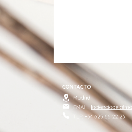
CONTACTO
Madrid
EMAIL:
lacienciadelalm
TLF: +34 625 66 22 23