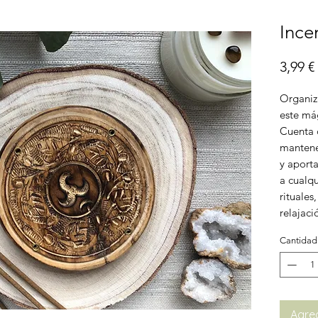
Ince
3,99 €
Organiza
este má
Cuenta
mantener
y aport
a cualqu
rituale
relajaci
Cantidad
Agreg