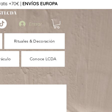
tis +70€ |
ENVÍOS EUROPA
STLCDA
Entrar
Rituales & Decoración
ráculo
Conoce LCDA