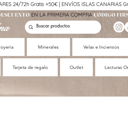
ES 24/72h Gratis +50€ | ENVÍOS ISLAS CANARIAS Gra
 DESCUENTO
EN LA PRIMERA COMPRA
CÓDIGO FIR
ma
Joyería
Minerales
Velas e Inciensos
Tarjeta de regalo
Outlet
Lecturas O