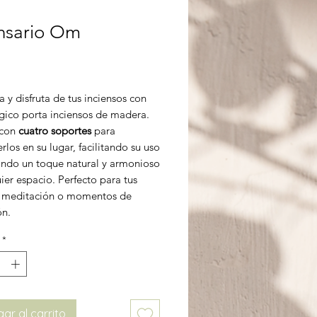
nsario Om
Precio
 y disfruta de tus inciensos con
gico porta inciensos de madera.
 con
cuatro soportes
para
los en su lugar, facilitando su uso
ando un toque natural y armonioso
ier espacio. Perfecto para tus
s, meditación o momentos de
ón.
*
ar al carrito