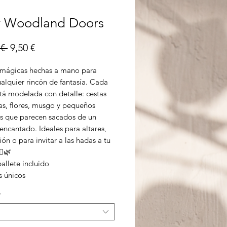
y Woodland Doors
Precio
Precio
€ 
9,50 €
de
 mágicas hechas a mano para
oferta
ualquier rincón de fantasía. Cada
stá modelada con detalle: cestas
as, flores, musgo y pequeños
s que parecen sacados de un
encantado. Ideales para altares,
ón o para invitar a las hadas a tu
♀️🌿
allete incluido
 únicos
*