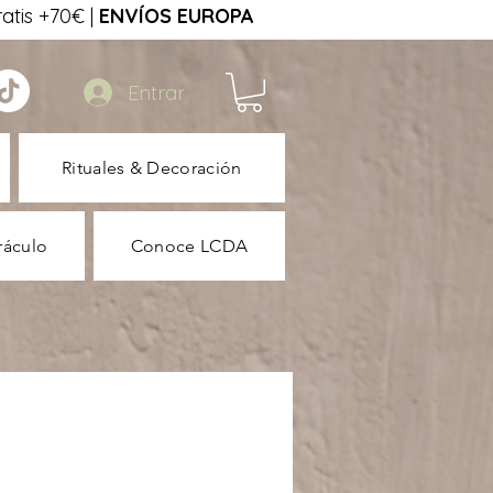
tis +70€ |
ENVÍOS EUROPA
Entrar
Rituales & Decoración
ráculo
Conoce LCDA