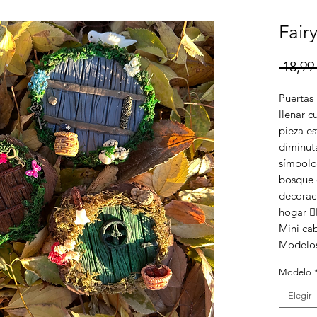
Fair
 18,99 
Puertas
llenar c
pieza e
diminut
símbolo
bosque 
decoraci
hogar 🧚‍
Mini cab
Modelos
Modelo
Elegir