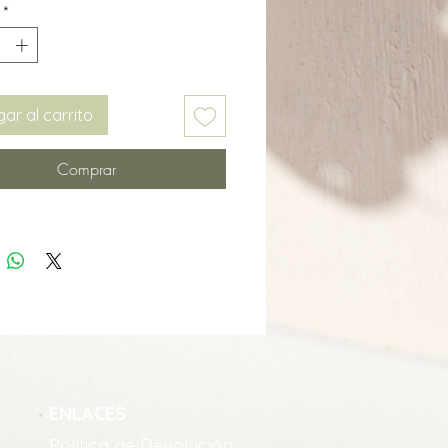
*
ar al carrito
Comprar
ENLACES
Política de Devolución