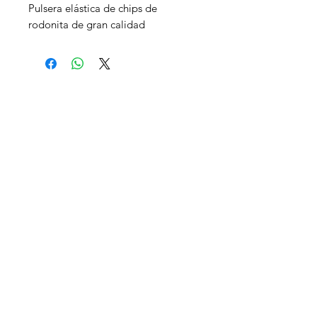
Pulsera elástica de chips de
rodonita de gran calidad
CONTACTO
Madrid
EMAIL:
lacienciadelalma.ps@gmail.com
TLF:
+34 625 66 22 23
REDES SOCIALES
ENLACES