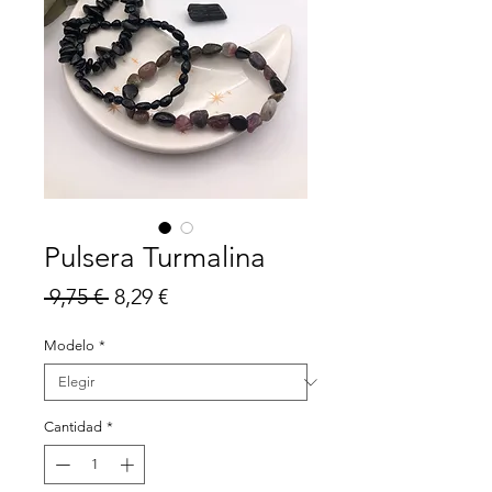
Pulsera Turmalina
Precio
Precio
 9,75 € 
8,29 €
de
Modelo
*
oferta
Cantidad
*