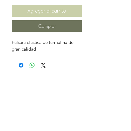
Agregar al carrito
Comprar
Pulsera elástica de turmalina de
gran calidad
CONTACTO
Madrid
EMAIL:
lacienciadelalma.ps@gmail.com
TLF:
+34 625 66 22 23