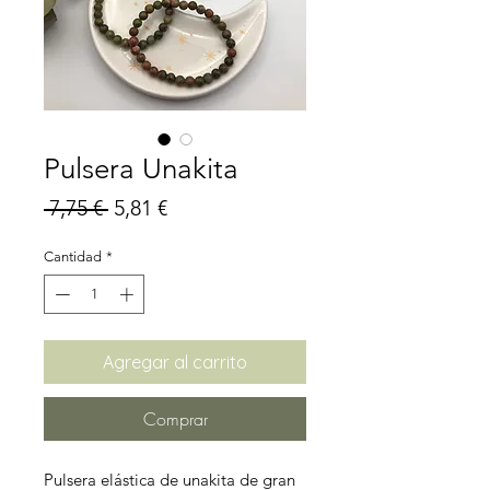
Pulsera Unakita
Precio
Precio
 7,75 € 
5,81 €
de
Cantidad
*
oferta
Agregar al carrito
Comprar
Pulsera elástica de unakita de gran