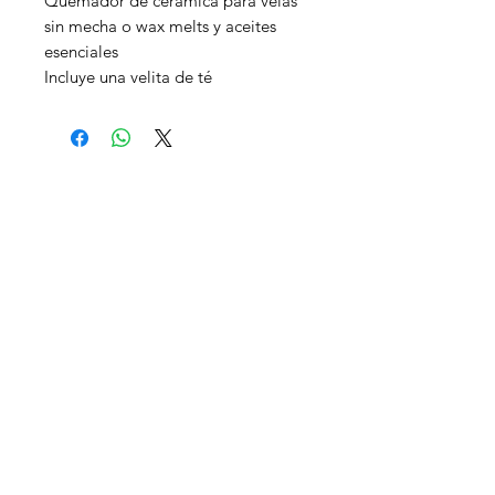
Quemador de cerámica para velas
sin mecha o wax melts y aceites
esenciales
Incluye una velita de té
CONTACTO
Madrid
EMAIL:
lacienciadelalma.ps@gmail.com
TLF:
+34 625 66 22 23
REDES SOCIALES