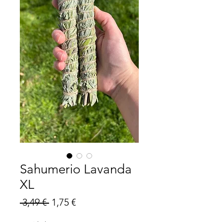
Sahumerio Lavanda
XL
Precio
Precio
 3,49 € 
1,75 €
de