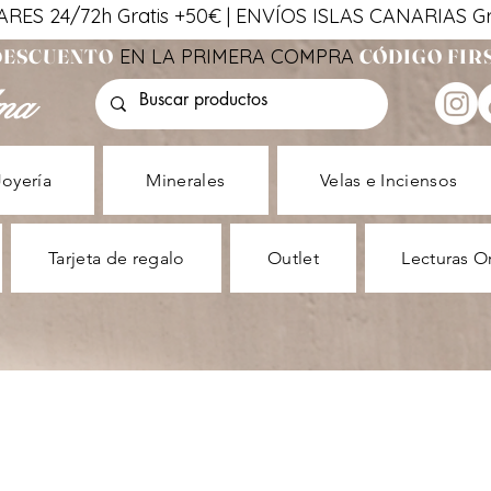
ES 24/72h Gratis +50€ | ENVÍOS ISLAS CANARIAS Gra
 DESCUENTO
EN LA PRIMERA COMPRA
CÓDIGO FIR
ma
Joyería
Minerales
Velas e Inciensos
Tarjeta de regalo
Outlet
Lecturas O