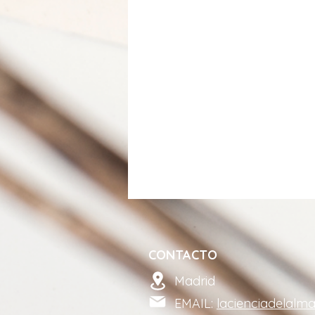
CONTACTO
Madrid
EMAIL:
lacienciadelalm