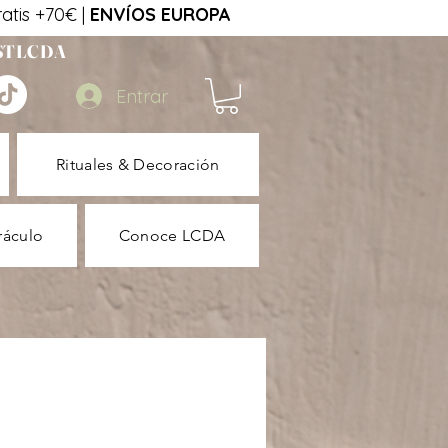
tis +70€ |
ENVÍOS EUROPA
STLCDA
Entrar
Rituales & Decoración
ráculo
Conoce LCDA