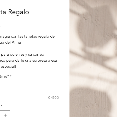
eta Regalo
Precio
€
agia con las tarjetas regalo de
cia del Alma
 para quién es y su correo
ico para darle una sorpresa a esa
 especial!
én es?
*
0/500
*